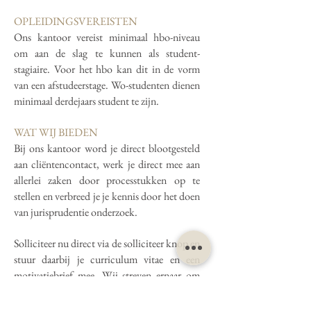
OPLEIDINGSVEREISTEN
Ons kantoor vereist minimaal hbo-niveau
om aan de slag te kunnen als student-
stagiaire. Voor het hbo kan dit in de vorm
van een afstudeerstage. Wo-studenten dienen
minimaal derdejaars student te zijn.
WAT WIJ BIEDEN
Bij ons kantoor word je direct blootgesteld
aan cliëntencontact, werk je direct mee aan
allerlei zaken door processtukken op te
stellen en verbreed je je kennis door het doen
van jurisprudentie onderzoek.
Solliciteer nu direct via de solliciteer knop en
stuur daarbij je curriculum vitae en een
motivatiebrief mee. Wij streven ernaar om
binnen enkele werkdagen contact op te
nemen.