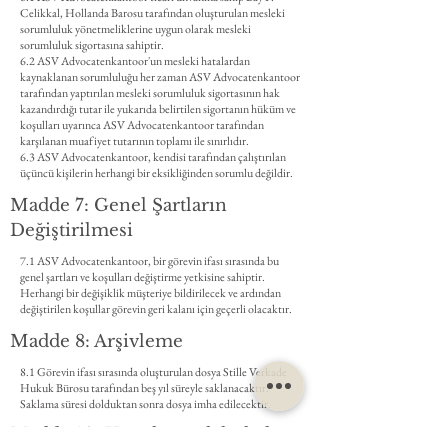
Celikkal, Hollanda Barosu tarafından oluşturulan mesleki
sorumluluk yönetmeliklerine uygun olarak mesleki
sorumluluk sigortasına sahiptir.
6.2 ASV Advocatenkantoor'un mesleki hatalardan
kaynaklanan sorumluluğu her zaman ASV Advocatenkantoor
tarafından yaptırılan mesleki sorumluluk sigortasının hak
kazandırdığı tutar ile yukarıda belirtilen sigortanın hüküm ve
koşulları uyarınca ASV Advocatenkantoor tarafından
karşılanan muafiyet tutarının toplamı ile sınırlıdır.
6.3 ASV Advocatenkantoor, kendisi tarafından çalıştırılan
üçüncü kişilerin herhangi bir eksikliğinden sorumlu değildir.
Madde 7: Genel Şartların
Değiştirilmesi
7.1 ASV Advocatenkantoor, bir görevin ifası sırasında bu
genel şartları ve koşulları değiştirme yetkisine sahiptir.
Herhangi bir değişiklik müşteriye bildirilecek ve ardından
değiştirilen koşullar görevin geri kalanı için geçerli olacaktır.
Madde 8: Arşivleme
8.1 Görevin ifası sırasında oluşturulan dosya Stille Verkade
Hukuk Bürosu tarafından beş yıl süreyle saklanacaktır.
Saklama süresi dolduktan sonra dosya imha edilecektir.
Madde 10: Uygulanacak hukuk