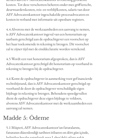
kosten. Tot deze verschotten beheren onder mee griffierecht,
deurwaarderskosten, reis- en verblijfkosten, salaris van door
ASV Advocatenkantoor ingeschakelde procesadvocaten en
kosten in verband met informatie uit openbare registers.
4.4 Alvorens met de werkzaamheden een aanvang te nemen,
is ASV Advocatenkantoor ingeval van een honorarium op
uurbasis gerechtigd aan de opdrachtgever een voorschot op
het haar toekomende in rekening te brengen. Dit voorschot
zal te zijner tijd met de einddeclaratie worden verrekend.
4.5 Wordt een vast honorarium afgesproken, dan is ASV
Advocatenkantoor gerechtigd dit honorarium op voorhand in
rekening te brengen bij de opdrachtgever.
4.6 Komt de opdrachtgever in aanmerking voor gefinancierde
rechtsbijstand, dan is ASV Advocatenkantoor gerechtigd op
voorhand de door de opdrachtgever verschuldigde eigen
bijdrage in rekening te brengen. Behoudens spoedgevallen
dient de opdrachtgever deze eigen bijdrage te voldoen,
alvorens ASV Advocatenkantoor met de werkzaamheden een
aanvang zal nemen.
Madde 5: Ödeme
5.1 Müşteri, ASV Advocatenkantoor'un faturalarını,
faturanın düzenlendiği tarihten itibaren on dört gün içinde,
belirtilen hesaba yatırılarak veya Lahey'deki ofiste nakit