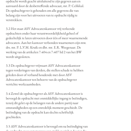
opdracht wordt geacht uitsluitend te zijn gegeven aan en
aanvaard door de desbetreffende advocaat, mr. P. Celikkal.
De opdrachtgever is gehouden om alle gegevens die van
belang zijn voor het uitvoeren van te opdracht tijdig te
verstrekken.
3.2 Het staat ASV Advocatenkantoor vrij verleende
opdrachten onder haar verantwoordelijkheid geheel of
gedeeltelijk te laten uitvoeren door één of meer waarnemende
advocaten. Aan het kantoor verbonden waarnemers zijn mw.
drs. mr. P. L.V.M. Kruik en dhr. mr. E.R. Weegenaar. De
werking van de artikelen 7:404 en 7:407 lid 2 van het BW
wordt uitgesloten.
3.3 De opdrachtgever vrijwaart ASV Advocatenkantoor
tegen vorderingen van derden, die stellen schade te hebben
geleden door of verband houdende met door ASV
Advocatenkantoor ten behoeve van de opdrachtgever
verrichte werkzaamheden.
3.4 Zowel de opdrachtgever als ASV Advocatenkantoor is
bevoegd de opdracht met onmiddellijke ingang te beëindigen,
tenzij dit gelet op de belangen van de andere partij naar
omstandigheden op een onredelijk moment geschiedt. De
beëindiging van de opdracht kan slechts schriftelijk
geschieden.
3.5 ASV Advocatenkantoor is bevoegd om na beëindiging van