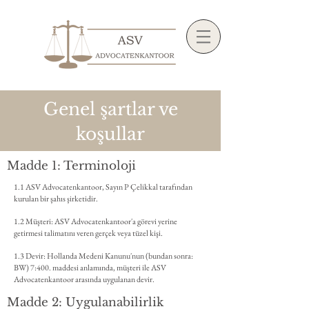
Genel şartlar ve
koşullar
Madde 1: Terminoloji
1.1 ASV Advocatenkantoor, Sayın P Çelikkal tarafından
kurulan bir şahıs şirketidir.
1.2 Müşteri: ASV Advocatenkantoor'a görevi yerine
getirmesi talimatını veren gerçek veya tüzel kişi.
1.3 Devir: Hollanda Medeni Kanunu'nun (bundan sonra:
BW) 7:400. maddesi anlamında, müşteri ile ASV
Advocatenkantoor arasında uygulanan devir.
Madde 2: Uygulanabilirlik