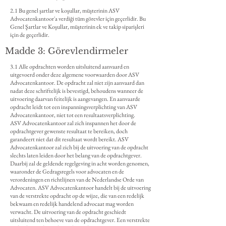
2.1 Bu genel şartlar ve koşullar, müşterinin ASV
Advocatenkantoor'a verdiği tüm görevler için geçerlidir. Bu
Genel Şartlar ve Koşullar, müşterinin ek ve takip siparişleri
için de geçerlidir.
Madde 3: Görevlendirmeler
3.1 Alle opdrachten worden uitsluitend aanvaard en
uitgevoerd onder deze algemene voorwaarden door ASV
Advocatenkantoor. De opdracht zal niet zijn aanvaard dan
nadat deze schriftelijk is bevestigd, behoudens wanneer de
uitvoering daarvan feitelijk is aangevangen. En aanvaarde
opdracht leidt tot een inspanningsverplichting van ASV
Advocatenkantoor, niet tot een resultaatsverplichting.
ASV Advocatenkantoor zal zich inspannen het door de
opdrachtgever gewenste resultaat te bereiken, doch
garandeert niet dat dit resultaat wordt bereikt. ASV
Advocatenkantoor zal zich bij de uitvoering van de opdracht
slechts laten leiden door het belang van de opdrachtgever.
Daarbij zal de geldende regelgeving in acht worden genomen,
waaronder de Gedragsregels voor advocaten en de
verordeningen en richtlijnen van de Nederlandse Orde van
Advocaten. ASV Advocatenkantoor handelt bij de uitvoering
van de verstrekte opdracht op de wijze, die van een redelijk
bekwaam en redelijk handelend advocaat mag worden
verwacht. De uitvoering van de opdracht geschiedt
uitsluitend ten behoeve van de opdrachtgever. Een verstrekte