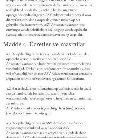
de opdracht en voor teruggave van stukken uit het dossier die
werkzaamheden te verrichten die de behandelend advocaat in
redelijkheid noodzakelijk acht in het belang van de
opzeggende opdrachtgever. ASV Advocatenkantoor zal voor
die werkzaamheden aanspraak kunnen maken op het
gebruikelijke honorarium. ASV Advocatenkantoor is na
ontvangst van de schriftelijke beëindiging van de opdracht
evenwel niet tot enige nadere dienstverlening verplicht.
Madde 4: Ücretler ve masraflar
4.1 De opdrachtgever is ter zake van de in het kader van de
opdracht verrichte werkzaamheden door ASV
Advocatenkantoor een honorarium exclusief omzetbelasting
verschuldigd. Dit kan zijn: een honorarium op uurbasis, dan
wel afhankelijk van de met ASV Advocatenkantoor gemaakte
afspraken een vooraf vast overeengekomen honorarium.
4.2 Het te declareren honorarium op uurbasis wordt bepaald
aan de hand van de bestede tijd, waarbij verrichte
werkzaamheden worden genoteerd in eenheden van minimaal
zes minuten.
ASV Advocatenkantoor is gerechtigd haar (uur)tarieven
jaarlijks op 1 januari te wijzigen.
4.3 De opdrachtgever is aan ASV Advocatenkantoor een
vergoeding verschuldigd wegens de door ASV
Advocatenkantoor gemaakte verschotten, zijnde de door
derden aan ASV Advocatenkantoor in rekening gebrachte