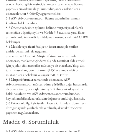
olarak, herhangi bir kesinti, iskonto, erteleme veya ödeme
yapmaksızın ödemekle yükümlüdür; ancak nakit olarak
ödenecek tutar 5.000 €'yu geçmemelidir.
5.2 ASV Advocatenkantoor, ödeme vadesini her zaman
kısaltma hakkına sahiptir.
5.3 Ödeme vadesinin aşılması halinde müşteri yasal olarak
temerrüde düşmüş sayılır ve Madde 5.3 uyarınca yasal faize
eşit miktarda temerrüt faizi ödemek zorunda kalır. 6:119 BW
bekleniyor.
5.4 Meslek veya ticari faaliyetin icrası amacıyla verilen
emirlerde kanuni faiz uygulanır.
eski sanat. 6:119a BW. Müşteri faturaları zamanında
ödemezse, mahkeme içinde ve dışında tazminat elde etmek
için yapılan tüm masraflar müşteriye ait olacaktır. Yargı dışı
tahsil masrafları, borç tutarının %15'i oranında sabit bir
miktar olarak belirlenir ve asgari 250,00 €'dur.
5.5 Müşteri faturayı zamanında ödemezse, ASV
Advocatenkantoor, müşteri adına yürütülen diğer hususlarda
da olmak üzere, devir işleminin yürütülmesini askıya alma
hakkına sahiptir ve ASV Advocatenkantoor'un bundan
kaynaklanabilecek zararlardan doğan sorumluluğu hariçtir.
5.6 Faturalarla ilgili şikâyetler, fatura tarihinden itibaren on
dört gün içinde yazılı olarak yapılmalı, aksi takdirde cezai
yaptırım uygulanacaktır.
Madde 6: Sorumluluk
6.1 ASV Advocatenkantoor ticari unvanına sahip Bay P.