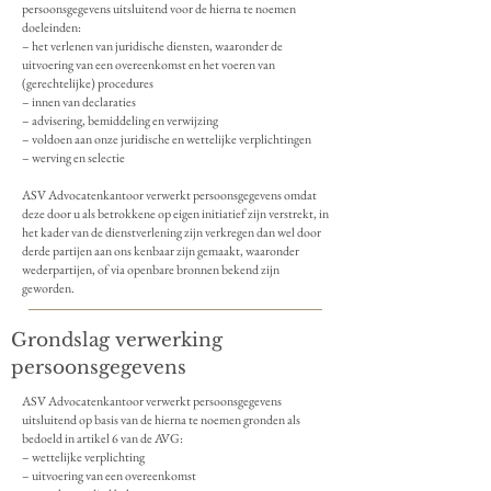
persoonsgegevens uitsluitend voor de hierna te noemen
doeleinden:
– het verlenen van juridische diensten, waaronder de
uitvoering van een overeenkomst en het voeren van
(gerechtelijke) procedures
– innen van declaraties
– advisering, bemiddeling en verwijzing
– voldoen aan onze juridische en wettelijke verplichtingen
– werving en selectie
ASV Advocatenkantoor verwerkt persoonsgegevens omdat
deze door u als betrokkene op eigen initiatief zijn verstrekt, in
het kader van de dienstverlening zijn verkregen dan wel door
derde partijen aan ons kenbaar zijn gemaakt, waaronder
wederpartijen, of via openbare bronnen bekend zijn
geworden.
Grondslag verwerking
persoonsgegevens
ASV Advocatenkantoor verwerkt persoonsgegevens
uitsluitend op basis van de hierna te noemen gronden als
bedoeld in artikel 6 van de AVG:
– wettelijke verplichting
– uitvoering van een overeenkomst