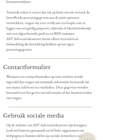
bewaartermijnen.
Teneinde zeker te weten dat wij op basis van uw verzoek de
betreffende persoonsgegevens aan de juiste persoon
verstrekken, vragen wij u ter verificatie een kopie over te
leggen van een geldig paspoort, rijbewijs of identiteitsbewijs
met een afgeschermde pasfoto en BSN-nummer.
ASV Advocatenkantoor neemt alleen verzoeken in
behandeling die betrekking hebben op uw eigen
persoonsgegevens.
Contactformulier
Wanneer een contactformulier op onze website wordt
ingevuld dan vragen wij minimale informatie bestaande uit
een naam, telefoon en e-mailadres. Deze gegevens worden
bewaard voor het geven van informatie of het beantwoorden
van vragen.
Gebruik sociale media
Op de website van ASV Advocatenkantoor zijn knoppen
(ook wel buttons genaamd) en/of links opgenomen om
webpagina te kunnen delen op sociale netwerken, zoals