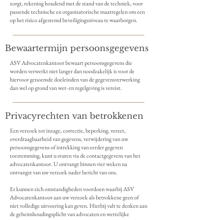
zorgt, rekening houdend met de stand van de techniek, voor
passende technische en organisatorische maatregelen om een
op het risico afgestemd beveiligingsniveau te waarborgen.
Bewaartermijn persoonsgegevens
ASV Advocatenkantoor bewaart persoonsgegevens die
worden verwerkt niet langer dan noodzakelijk is voor de
hiervoor genoemde doeleinden van de gegevensverwerking
dan wel op grond van wet- en regelgeving is vereist.
Privacyrechten van betrokkenen
Een verzoek tot inzage, correctie, beperking, verzet,
overdraagbaarheid van gegevens, verwijdering van uw
persoonsgegevens of intrekking van eerder gegeven
toestemming, kunt u sturen via de contactgegevens van het
advocatenkantoor. U ontvangt binnen vier weken na
ontvangst van uw verzoek nader bericht van ons.
Er kunnen zich omstandigheden voordoen waarbij ASV
Advocatenkantoor aan uw verzoek als betrokkene geen of
niet volledige uitvoering kan geven. Hierbij valt te denken aan
de geheimhoudingsplicht van advocaten en wettelijke