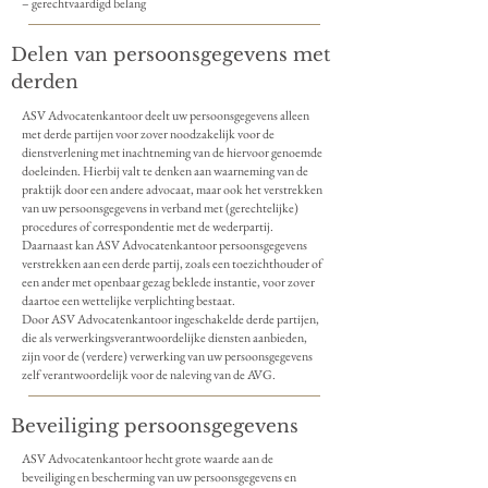
– gerechtvaardigd belang
Delen van persoonsgegevens met
derden
ASV Advocatenkantoor deelt uw persoonsgegevens alleen
met derde partijen voor zover noodzakelijk voor de
dienstverlening met inachtneming van de hiervoor genoemde
doeleinden. Hierbij valt te denken aan waarneming van de
praktijk door een andere advocaat, maar ook het verstrekken
van uw persoonsgegevens in verband met (gerechtelijke)
procedures of correspondentie met de wederpartij.
Daarnaast kan ASV Advocatenkantoor persoonsgegevens
verstrekken aan een derde partij, zoals een toezichthouder of
een ander met openbaar gezag beklede instantie, voor zover
daartoe een wettelijke verplichting bestaat.
Door ASV Advocatenkantoor ingeschakelde derde partijen,
die als verwerkingsverantwoordelijke diensten aanbieden,
zijn voor de (verdere) verwerking van uw persoonsgegevens
zelf verantwoordelijk voor de naleving van de AVG.
Beveiliging persoonsgegevens
ASV Advocatenkantoor hecht grote waarde aan de
beveiliging en bescherming van uw persoonsgegevens en