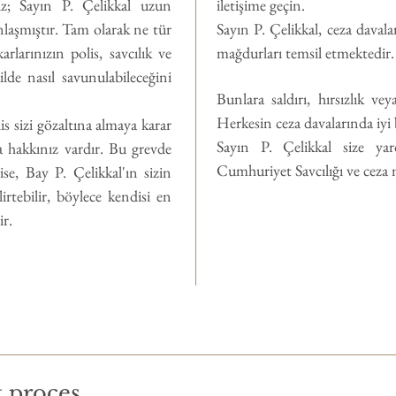
iz; Sayın P. Çelikkal uzun
iletişime geçin.
laşmıştır. Tam olarak ne tür
Sayın P. Çelikkal, ceza daval
rlarınızın polis, savcılık ve
mağdurları temsil etmektedir.
de nasıl savunulabileceğini
Bunlara saldırı, hırsızlık ve
Herkesin ceza davalarında iyi
is sizi gözaltına almaya karar
Sayın P. Çelikkal size yard
a hakkınız vardır. Bu grevde
Cumhuriyet Savcılığı ve ceza
ise, Bay P. Çelikkal'ın sizin
irtebilir, böylece kendisi en
ir.
t proces