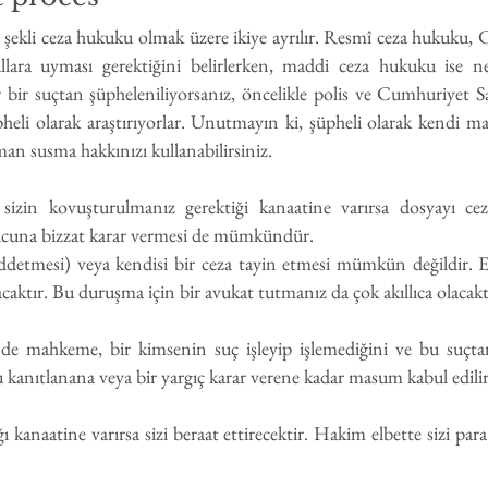
ekli ceza hukuku olmak üzere ikiye ayrılır. Resmî ceza hukuku, 
llara uyması gerektiğini belirlerken, maddi ceza hukuku ise ney
er bir suçtan şüpheleniliyorsanız, öncelikle polis ve Cumhuriyet S
pheli olarak araştırıyorlar. Unutmayın ki, şüpheli olarak kendi ma
an susma hakkınızı kullanabilirsiniz.
 sizin kovuşturulmanız gerektiği kanaatine varırsa dosyayı c
ucuna bizzat karar vermesi de mümkündür.
ddetmesi) veya kendisi bir ceza tayin etmesi mümkün değildir. Eğ
ktır. Bu duruşma için bir avukat tutmanız da çok akıllıca olacakt
de mahkeme, bir kimsenin suç işleyip işlemediğini ve bu suçta
ğu kanıtlanana veya bir yargıç karar verene kadar masum kabul edilir
ğı kanaatine varırsa sizi beraat ettirecektir. Hakim elbette sizi pa