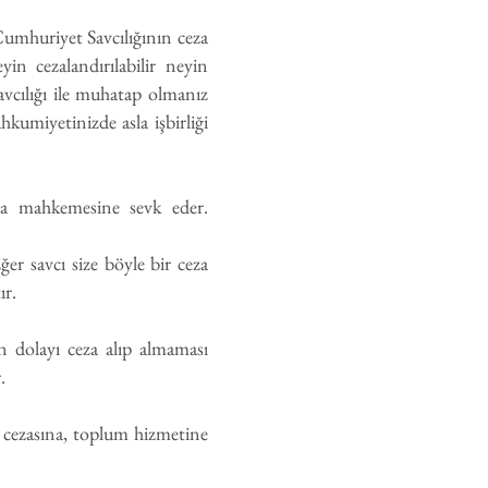
Cumhuriyet Savcılığının ceza
in cezalandırılabilir neyin
avcılığı ile muhatap olmanız
hkumiyetinizde asla işbirliği
eza mahkemesine sevk eder.
er savcı size böyle bir ceza
ır.
n dolayı ceza alıp almaması
.
ra cezasına, toplum hizmetine